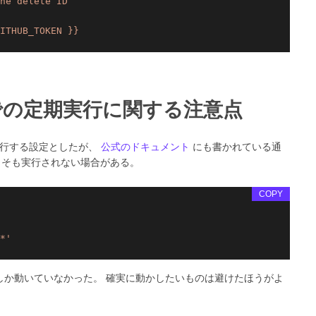
ITHUB_TOKEN
}}
ons での定期実行に関する注意点
毎に実行する設定としたが、
公式のドキュメント
にも書かれている通
もそも実行されない場合がある。
COPY
*'
回しか動いていなかった。 確実に動かしたいものは避けたほうがよ