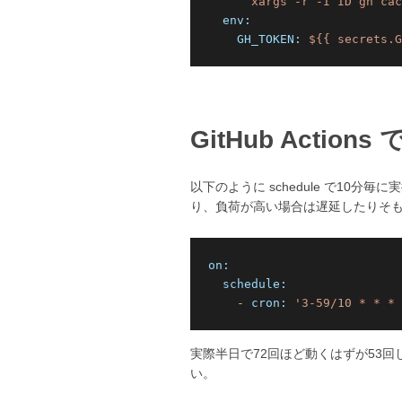
env:
GH_TOKEN:
${{
secrets.G
GitHub Acti
以下のように schedule で10分
り、負荷が高い場合は遅延したりそ
on:
schedule:
-
cron:
'3-59/10 * * * 
実際半日で72回ほど動くはずが53
い。