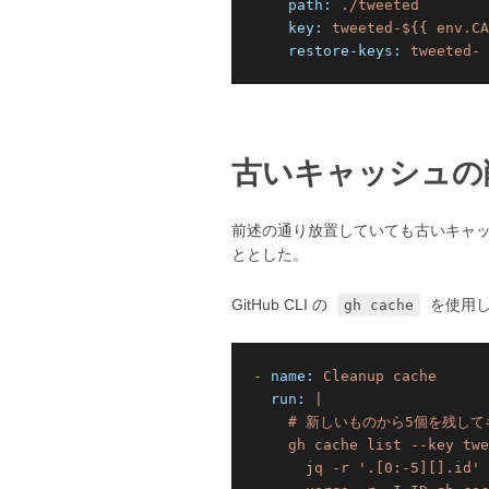
path:
./tweeted
key:
tweeted-${{
env.CA
restore-keys:
tweeted-
古いキャッシュの
前述の通り放置していても古いキャッ
ととした。
GitHub CLI の
を使用し
gh cache
-
name:
Cleanup
cache
run:
|

    # 新しいものから5個を残して
    gh cache list --key twe
      jq -r '.[0:-5][].id' 