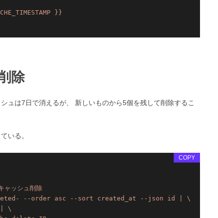
CHE_TIMESTAMP
}}
削除
シュは7日で消えるが、 新しいものから5個を残して削除するこ
ている。
COPY
キャッシュ削除

eted- --order asc --sort created_at --json id | \

| \
