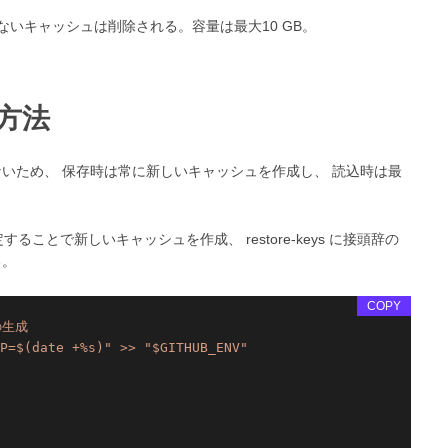
ないキャッシュは削除される。容量は最大10 GB。
方法
いため、 保存時は常に新しいキャッシュを作成し、 読込時は最
することで新しいキャッシュを作成、 restore-keys に接頭辞の
る。
COPY
yの生成
P=$(date +%s)"
>>
"$GITHUB_ENV"