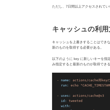
ただし、7日間以上アクセスされてい
キャッシュの利用
キャッシュを上書きすることはできな
新のものを取得する必要がある。
以下のように key に新しいキーを指定
み指定すると最新のものが取得でき
-
name:
actions/cache用ke
run:
echo
"CACHE_TIMESTAM
-
uses:
actions/cache@v3
id:
tweeted
with: