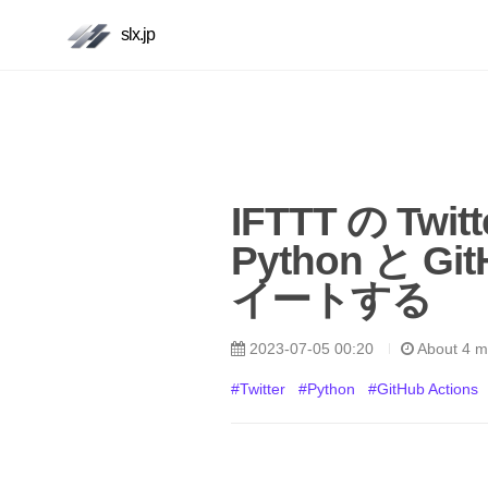
slx.jp
IFTTT の T
Python と Gi
イートする
2023-07-05 00:20
About 4 m
#Twitter
#Python
#GitHub Actions